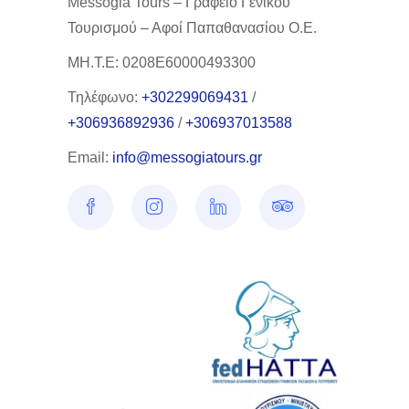
Messogia Tours – Γραφείο Γενικού
Τουρισμού – Αφοί Παπαθανασίου Ο.Ε.
ΜΗ.Τ.Ε: 0208Ε60000493300
Τηλέφωνο:
+302299069431
/
+306936892936
/
+306937013588
Email:
info@messogiatours.gr